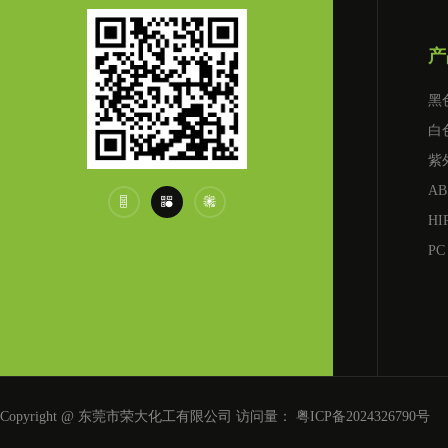
产
黑
白
紫
AB



HI
PC
Copyright @ 东莞市荣大化工有限公司 访问量：
粤ICP备2024326790号